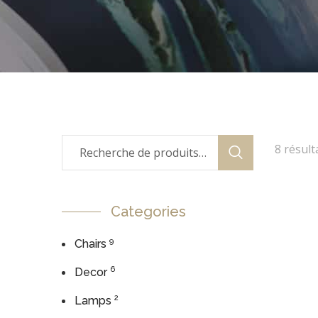
8 résult
Categories
9
Chairs
6
Decor
2
Lamps