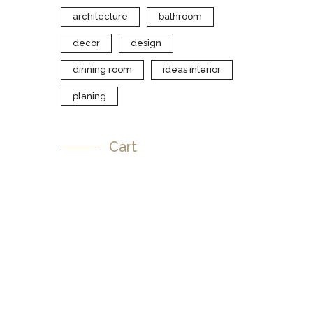
architecture
bathroom
H
decor
design
dinning room
ideas interior
planing
Promo
Cart