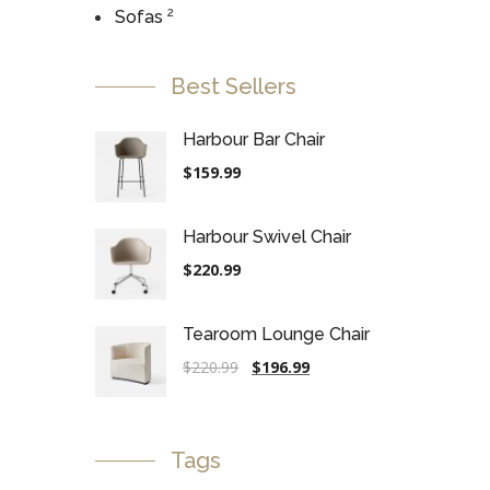
2
Sofas
Best Sellers
Br
Harbour Bar Chair
$
159.99
Harbour Swivel Chair
$
220.99
Tearoom Lounge Chair
$
220.99
$
196.99
Tags