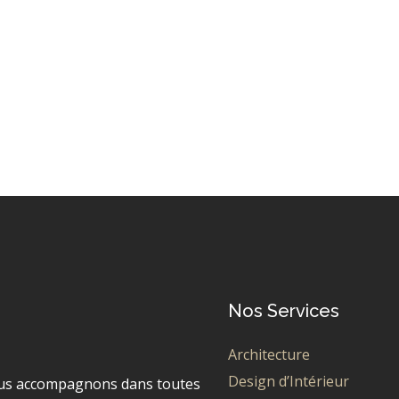
tal Tealight Holder
Metal Tealight Po
$
159.99
$
129.99
$
79.98
Nos Services
Architecture
Design d’Intérieur
us accompagnons dans toutes