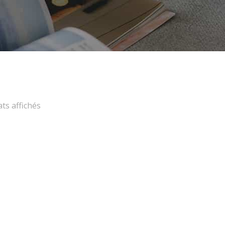
ats affichés
Promo !